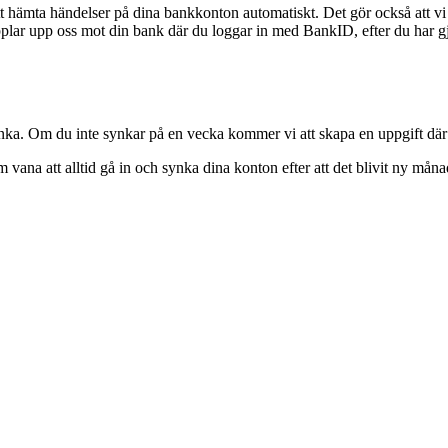
att hämta händelser på dina bankkonton automatiskt. Det gör också att v
plar upp oss mot din bank där du loggar in med BankID, efter du har gjo
ynka. Om du inte synkar på en vecka kommer vi att skapa en uppgift där 
m vana att alltid gå in och synka dina konton efter att det blivit ny mån