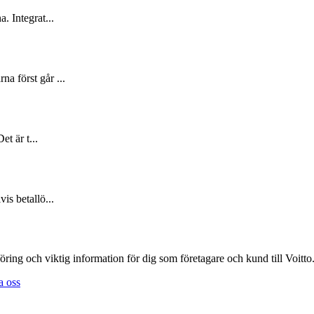
. Integrat...
a först går ...
et är t...
is betallö...
öring och viktig information för dig som företagare och kund till Voitto
a oss