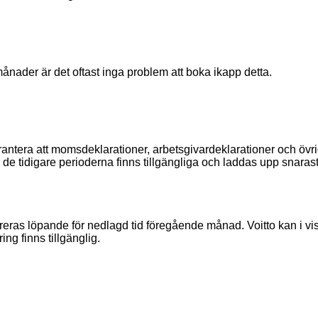
nader är det oftast inga problem att boka ikapp detta.
antera att momsdeklarationer, arbetsgivardeklarationer och övriga
ör de tidigare perioderna finns tillgängliga och laddas upp snaras
ras löpande för nedlagd tid föregående månad. Voitto kan i vissa
ing finns tillgänglig.