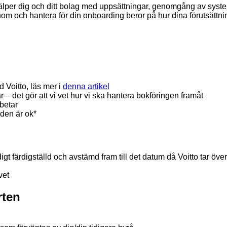
älper dig och ditt bolag med uppsättningar, genomgång av syste
om och hantera för din onboarding beror på hur dina förutsättnin
 Voitto, läs mer i
denna artikel
r – det gör att vi vet hur vi ska hantera bokföringen framåt
rbetar
tiden är ok*
digt färdigställd och avstämd fram till det datum då Voitto tar över
vet
rten