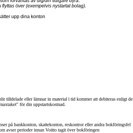
 som förväntas av dig/din tidigare byrå.
flyttas över (exempelvis nystartat bolag).
sätter upp dina konton
blir tilldelade eller lämnar in material i tid kommer att debiteras enligt 
axtaket" för din uppstartskostnad.
nser på bankkonton, skattekonton, reskontror eller andra bokföringsfel
m avser perioder innan Voitto tagit över bokföringen