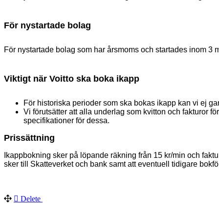
För nystartade bolag
För nystartade bolag som har årsmoms och startades inom 3 må
Viktigt när Voitto ska boka ikapp
För historiska perioder som ska bokas ikapp kan vi ej gar
Vi förutsätter att alla underlag som kvitton och fakturor f
specifikationer för dessa.
Prissättning
Ikappbokning sker på löpande räkning från 15 kr/min och fakture
sker till Skatteverket och bank samt att eventuell tidigare bokför
Delete