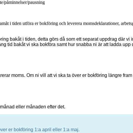
ete/påminnelser/pausning
 framåt i tiden utföra er bokföring och leverera momsdeklarationer, arbet
kföring bakåt i tiden, detta görs då som ett separat uppdrag där 
r lång tid bakåt vi ska bokföra samt hur snabba ni är att ladda
larerar moms. Om ni vill att vi ska ta över er bokföring längre f
 månad eller månaden efter det.
r er bokföring 1:a april eller 1:a maj.