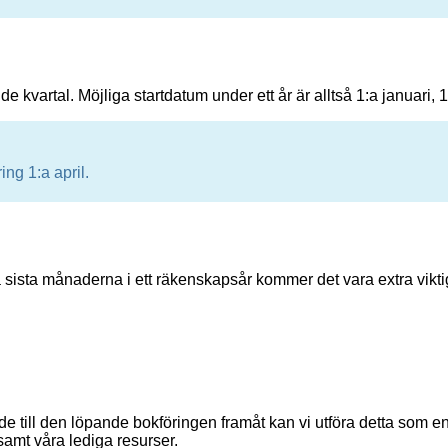
vartal. Möjliga startdatum under ett år är alltså 1:a januari, 1:a 
ng 1:a april.
sista månaderna i ett räkenskapsår kommer det vara extra viktigt at
e till den löpande bokföringen framåt kan vi utföra detta som en
samt våra lediga resurser.