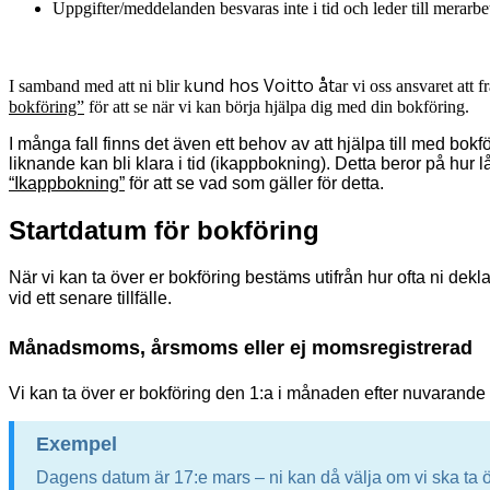
Uppgifter/meddelanden besvaras inte i tid och leder till merarb
und hos Voitto åt
I samband med att ni blir k
ar vi oss ansvaret att
bokföring”
för att se när vi kan börja hjälpa dig med din bokföring.
I många fall finns det även ett behov av att hjälpa till med bo
liknande kan bli klara i tid (ikappbokning). Detta beror på hu
“Ikappbokning”
för att se vad som gäller för detta.
Startdatum för bokföring
När vi kan ta över er bokföring bestäms utifrån hur ofta ni dek
vid ett senare tillfälle.
Månadsmoms, årsmoms eller ej momsregistrerad
Vi kan ta över er bokföring den 1:a i månaden efter nuvarande
Exempel
Dagens datum är 17:e mars – ni kan då välja om vi ska ta öve