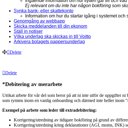
Ingående information om hur flytten går till och vad
Ej relevant om du inte har någon bokföring som ska 
Synka bank- eller skattekonto
Information om hur du startar igång i systemet och 
Genomgång av webbapp
Skicka meddelanden till din ekonom
Ställ in notiser
Vilka underlag ska skickas in till Voitto
Arkivera bolagets pappersunderlag
Delete
Delete
*Debitering av merarbete
Utökat arbete för vår del som beror på att ni inte utför de uppgifter ni 
som rymms inom en vanlig onboarding och därmed inte heller inom "m
Exempel på arbete som leder till extradebitering:
Korrigering/utredning av tidigare bokföring på grund av differe
Korrigering/utredning kring deklarationer (AGI, moms, INK) so