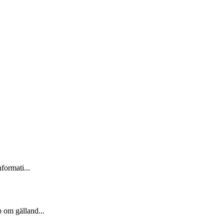
nformati...
p om gälland...