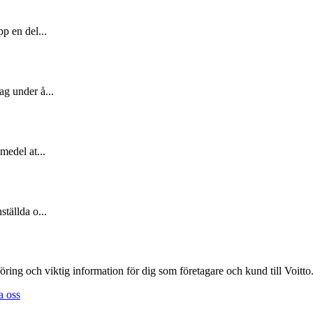
pp en del...
ag under å...
medel at...
ställda o...
öring och viktig information för dig som företagare och kund till Voitto
a oss