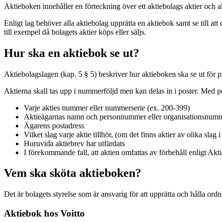
Aktieboken innehåller en förteckning över ett aktiebolags aktier och a
Enligt lag behöver alla aktiebolag upprätta en aktiebok samt se till att 
till exempel då bolagets aktier köps eller säljs.
Hur ska en aktiebok se ut?
Aktiebolagslagen (kap. 5 § 5) beskriver hur aktieboken ska se ut för p
Aktierna skall tas upp i nummerföljd men kan delas in i poster. Med p
Varje akties nummer eller nummerserie (ex. 200-399)
Aktieägarnas namn och personnummer eller organisationsnumme
Ägarens postadress
Vilket slag varje aktie tillhör, (om det finns aktier av olika slag i
Huruvida aktiebrev har utfärdats
I förekommande fall, att aktien omfattas av förbehåll enligt Akti
Vem ska sköta aktieboken?
Det är bolagets styrelse som är ansvarig för att upprätta och hålla ordni
Aktiebok hos Voitto