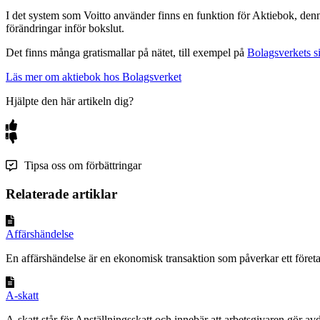
I det system som Voitto använder finns en funktion för Aktiebok, denna 
förändringar inför bokslut.
Det finns många gratismallar på nätet, till exempel på
Bolagsverkets s
Läs mer om aktiebok hos Bolagsverket
Hjälpte den här artikeln dig?
Tipsa oss om förbättringar
Relaterade artiklar
Affärshändelse
En affärshändelse är en ekonomisk transaktion som påverkar ett företa
A-skatt
A-skatt står för Anställningsskatt och innebär att arbetsgivaren gör avd