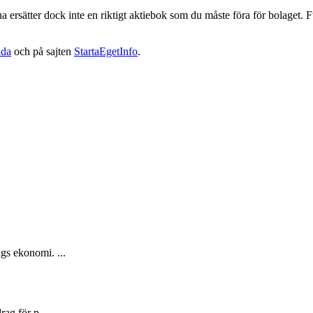
ersätter dock inte en riktigt aktiebok som du måste föra för bolaget. Fun
ida
och på sajten
StartaEgetInfo
.
gs ekonomi. ...
rag för p...