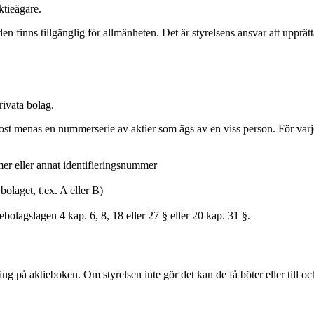
ktieägare.
den finns tillgänglig för allmänheten. Det är styrelsens ansvar att upprät
rivata bolag.
ost menas en nummerserie av aktier som ägs av en viss person. För varje
r eller annat identifieringsnummer
 bolaget, t.ex. A eller B)
ebolagslagen 4 kap. 6, 8, 18 eller 27 § eller 20 kap. 31 §.
ng på aktieboken. Om styrelsen inte gör det kan de få böter eller till och 