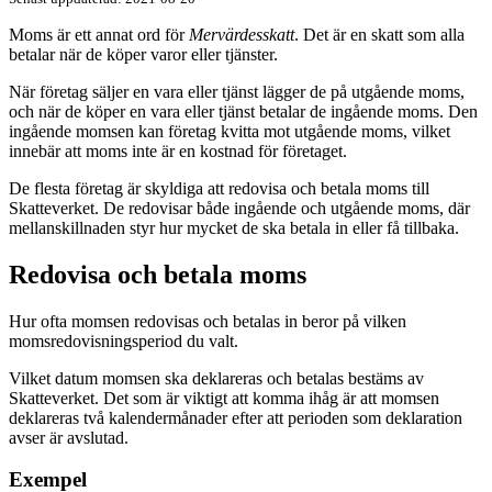
Moms är ett annat ord för
Mervärdesskatt
. Det är en skatt som alla
betalar när de köper varor eller tjänster.
När företag säljer en vara eller tjänst lägger de på utgående moms,
och när de köper en vara eller tjänst betalar de ingående moms. Den
ingående momsen kan företag kvitta mot utgående moms, vilket
innebär att moms inte är en kostnad för företaget.
De flesta företag är skyldiga att redovisa och betala moms till
Skatteverket. De redovisar både ingående och utgående moms, där
mellanskillnaden styr hur mycket de ska betala in eller få tillbaka.
Redovisa och betala moms
Hur ofta momsen redovisas och betalas in beror på vilken
momsredovisningsperiod du valt.
Vilket datum momsen ska deklareras och betalas bestäms av
Skatteverket. Det som är viktigt att komma ihåg är att momsen
deklareras två kalendermånader efter att perioden som deklaration
avser är avslutad.
Exempel