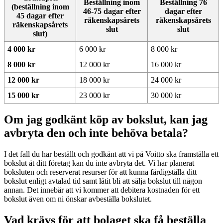
Beställning inom
Beställning 76
(beställning inom
46-75 dagar efter
dagar efter
45 dagar efter
räkenskapsårets
räkenskapsårets
räkenskapsårets
slut
slut
slut)
4 000 kr
6 000 kr
8 000 kr
8 000 kr
12 000 kr
16 000 kr
12 000 kr
18 000 kr
24 000 kr
15 000 kr
23 000 kr
30 000 kr
Om jag godkänt köp av bokslut, kan jag
avbryta den och inte behöva betala?
I det fall du har beställt och godkänt att vi på Voitto ska framställa ett
bokslut åt ditt företag kan du inte avbryta det. Vi har planerat
boksluten och reserverat resurser för att kunna färdigställa ditt
bokslut enligt avtalad tid samt låtit bli att sälja bokslut till någon
annan. Det innebär att vi kommer att debitera kostnaden för ett
bokslut även om ni önskar avbeställa bokslutet.
Vad krävs för att bolaget ska få beställa