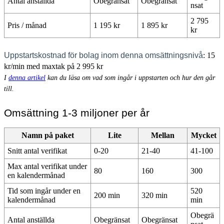
Antal anställda
Obegränsat
Obegränsat
nsat
2 795
Pris / månad
1 195 kr
1 895 kr
kr
Uppstartskostnad för bolag inom denna omsättningsnivå
: 15
kr/min med maxtak på 2 995 kr
I
denna artikel
kan du läsa om vad som ingår i uppstarten och hur den går
till.
Omsättning 1-3 miljoner per år
Namn på paket
Lite
Mellan
Mycket
Snitt antal verifikat
0-20
21-40
41-100
Max antal verifikat under
80
160
300
en kalendermånad
Tid som ingår under en
520
200 min
320 min
kalendermånad
min
Obegrä
Antal anställda
Obegränsat
Obegränsat