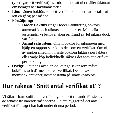
(ytterligare ett verifikat) i samband med att ni erhåller fakturan
om bolaget har fakturametoden.
Lön:
Lönen bokförs som ett verifikat om ni enbart betalar ut
lön en gång per månad
Försäljning:
Dooer Fakturering:
Dooer Fakturering bokförs
automatiskt och räknas inte in i priset. Manuella
justeringar vi behöver göra på grund av fel räknas dock
var för sig.
Annat säljsystem:
Om ni bokför försäljningen med
hjälp en rapport så räknas det som ett verifikat. Om ni
av någon anledning måste bokföra faktura per faktura
eller varje köp individuellt räknas det som ett verifikat
per bokning.
Övrigt:
Det finns även en del övriga saker som måste
bokföras och därmed blir ett verifikat. Det är t.ex.
momsdeklarationer, kostnadsränta på skattekonto osv.
Hur räknas "Snitt antal verifikat ut"?
Vi räknar fram snitt antal verifikat genom ett rullande fönster av de
de senaste tre kalendermånaderna. Snittet bygger på det antal
verifikat företaget har haft under denna period.