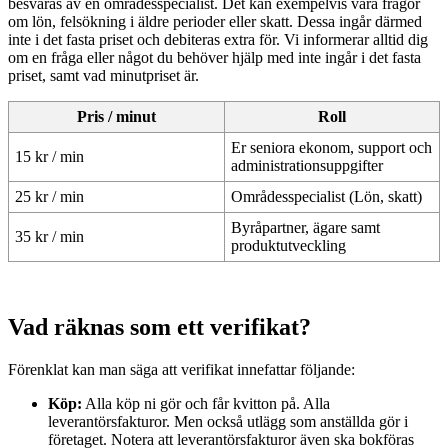
besvaras av en områdesspecialist. Det kan exempelvis vara frågor
om lön, felsökning i äldre perioder eller skatt. Dessa ingår därmed
inte i det fasta priset och debiteras extra för. Vi informerar alltid dig
om en fråga eller något du behöver hjälp med inte ingår i det fasta
priset, samt vad minutpriset är.
Pris / minut
Roll
Er seniora ekonom, support och
15 kr / min
administrationsuppgifter
25 kr / min
Områdesspecialist (Lön, skatt)
Byråpartner, ägare samt
35 kr / min
produktutveckling
Vad räknas som ett verifikat?
Förenklat kan man säga att verifikat innefattar följande:
Köp:
Alla köp ni gör och får kvitton på. Alla
leverantörsfakturor. Men också utlägg som anställda gör i
företaget. Notera att leverantörsfakturor även ska bokföras