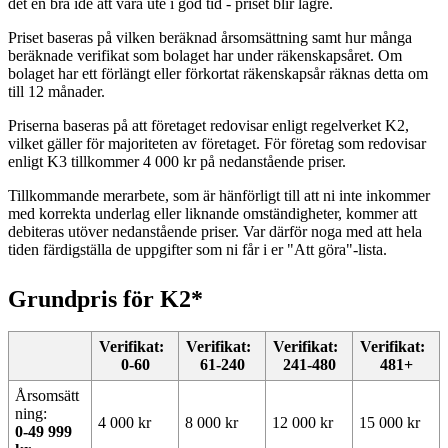
det en bra idé att vara ute i god tid - priset blir lägre.
Priset baseras på vilken beräknad årsomsättning samt hur många
beräknade verifikat som bolaget har under räkenskapsåret. Om
bolaget har ett förlängt eller förkortat räkenskapsår räknas detta om
till 12 månader.
Priserna baseras på att företaget redovisar enligt regelverket K2,
vilket gäller för majoriteten av företaget. För företag som redovisar
enligt K3 tillkommer 4 000 kr på nedanstående priser.
Tillkommande merarbete, som är hänförligt till att ni inte inkommer
med korrekta underlag eller liknande omständigheter, kommer att
debiteras utöver nedanstående priser. Var därför noga med att hela
tiden färdigställa de uppgifter som ni får i er "Att göra"-lista.
Grundpris för K2*
Verifikat:
Verifikat:
Verifikat:
Verifikat:
0-60
61-240
241-480
481+
Årsomsätt
ning:
4 000 kr
8 000 kr
12 000 kr
15 000 kr
0-49 999