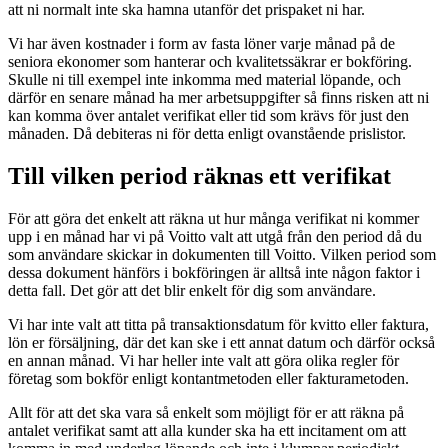
att ni normalt inte ska hamna utanför det prispaket ni har.
Vi har även kostnader i form av fasta löner varje månad på de
seniora ekonomer som hanterar och kvalitetssäkrar er bokföring.
Skulle ni till exempel inte inkomma med material löpande, och
därför en senare månad ha mer arbetsuppgifter så finns risken att ni
kan komma över antalet verifikat eller tid som krävs för just den
månaden. Då debiteras ni för detta enligt ovanstående prislistor.
Till vilken period räknas ett verifikat
För att göra det enkelt att räkna ut hur många verifikat ni kommer
upp i en månad har vi på Voitto valt att utgå från den period då du
som användare skickar in dokumenten till Voitto. Vilken period som
dessa dokument hänförs i bokföringen är alltså inte någon faktor i
detta fall. Det gör att det blir enkelt för dig som användare.
Vi har inte valt att titta på transaktionsdatum för kvitto eller faktura,
lön er försäljning, där det kan ske i ett annat datum och därför också
en annan månad. Vi har heller inte valt att göra olika regler för
företag som bokför enligt kontantmetoden eller fakturametoden.
Allt för att det ska vara så enkelt som möjligt för er att räkna på
antalet verifikat samt att alla kunder ska ha ett incitament om att