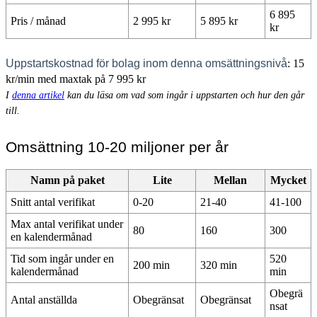
6 895
Pris / månad
2 995 kr
5 895 kr
kr
Uppstartskostnad för bolag inom denna omsättningsnivå
: 15
kr/min med maxtak på 7 995 kr
I
denna artikel
kan du läsa om vad som ingår i uppstarten och hur den går
till.
Omsättning 10-20 miljoner per år
Namn på paket
Lite
Mellan
Mycket
Snitt antal verifikat
0-20
21-40
41-100
Max antal verifikat under
80
160
300
en kalendermånad
Tid som ingår under en
520
200 min
320 min
kalendermånad
min
Obegrä
Antal anställda
Obegränsat
Obegränsat
nsat