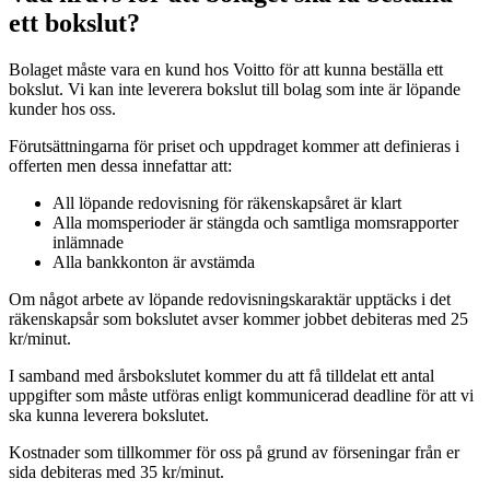
ett bokslut?
Bolaget måste vara en kund hos Voitto för att kunna beställa ett
bokslut. Vi kan inte leverera bokslut till bolag som inte är löpande
kunder hos oss.
Förutsättningarna för priset och uppdraget kommer att definieras i
offerten men dessa innefattar att:
All löpande redovisning för räkenskapsåret är klart
Alla momsperioder är stängda och samtliga momsrapporter
inlämnade
Alla bankkonton är avstämda
Om något arbete av löpande redovisningskaraktär upptäcks i det
räkenskapsår som bokslutet avser kommer jobbet debiteras med 25
kr/minut.
I samband med årsbokslutet kommer du att få tilldelat ett antal
uppgifter som måste utföras enligt kommunicerad deadline för att vi
ska kunna leverera bokslutet.
Kostnader som tillkommer för oss på grund av förseningar från er
sida debiteras med 35 kr/minut.