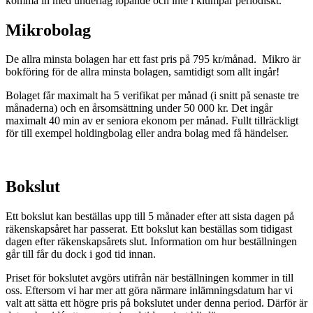
komma in med underlag löpande och inte i klumpar periodiskt.
Mikrobolag
De allra minsta bolagen har ett fast pris på 795 kr/månad. Mikro är
bokföring för de allra minsta bolagen, samtidigt som allt ingår!
Bolaget får maximalt ha 5 verifikat per månad (i snitt på senaste tre
månaderna) och en årsomsättning under 50 000 kr. Det ingår
maximalt 40 min av er seniora ekonom per månad. Fullt tillräckligt
för till exempel holdingbolag eller andra bolag med få händelser.
Bokslut
Ett bokslut kan beställas upp till 5 månader efter att sista dagen på
räkenskapsåret har passerat. Ett bokslut kan beställas som tidigast
dagen efter räkenskapsårets slut. Information om hur beställningen
går till får du dock i god tid innan.
Priset för bokslutet avgörs utifrån när beställningen kommer in till
oss. Eftersom vi har mer att göra närmare inlämningsdatum har vi
valt att sätta ett högre pris på bokslutet under denna period. Därför är