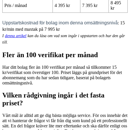
8 495
Pris / månad
4 395 kr
7 395 kr
kr
Uppstartskostnad för bolag inom denna omsättningsnivå
: 15
kr/min med maxtak på 7 995 kr
I
denna artikel
kan du läsa om vad som ingår i uppstarten och hur den går
till.
Fler än 100 verifikat per månad
Har ditt bolag fler än 100 verifikat per månad så tillkommer 15
kr/verifikat som överstiger 100. Priset läggs på grundpriset för det
abonnemang som du har sedan tidigare, baserat på bolagets
omsättningsnivå.
Vilken rådgivning ingår i det fasta
priset?
Vårt mål är alltid att ge dig bästa möjliga service. För oss innebär det
att vi hanterar de frågor vi får från dig som kund på ett professionellt
sätt. En del frågor kräver lite mer eftertanke och ska därför enligt oss