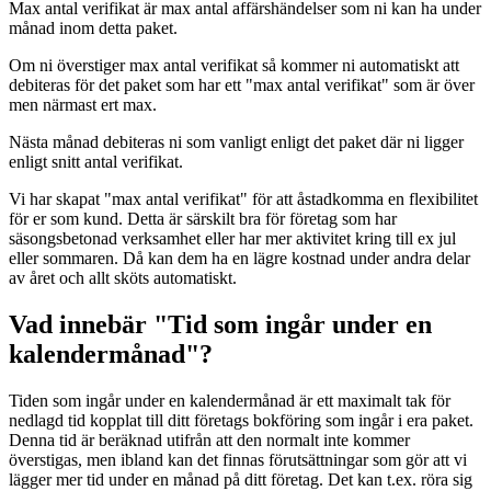
Max antal verifikat är max antal affärshändelser som ni kan ha under
månad inom detta paket.
Om ni överstiger max antal verifikat så kommer ni automatiskt att
debiteras för det paket som har ett "max antal verifikat" som är över
men närmast ert max.
Nästa månad debiteras ni som vanligt enligt det paket där ni ligger
enligt snitt antal verifikat.
Vi har skapat "max antal verifikat" för att åstadkomma en flexibilitet
för er som kund. Detta är särskilt bra för företag som har
säsongsbetonad verksamhet eller har mer aktivitet kring till ex jul
eller sommaren. Då kan dem ha en lägre kostnad under andra delar
av året och allt sköts automatiskt.
Vad innebär "Tid som ingår under en
kalendermånad"?
Tiden som ingår under en kalendermånad är ett maximalt tak för
nedlagd tid kopplat till ditt företags bokföring som ingår i era paket.
Denna tid är beräknad utifrån att den normalt inte kommer
överstigas, men ibland kan det finnas förutsättningar som gör att vi
lägger mer tid under en månad på ditt företag. Det kan t.ex. röra sig