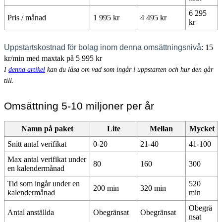
6 295
Pris / månad
1 995 kr
4 495 kr
kr
Uppstartskostnad för bolag inom denna omsättningsnivå
: 15
kr/min med maxtak på 5 995 kr
I
denna artikel
kan du läsa om vad som ingår i uppstarten och hur den går
till.
Omsättning 5-10 miljoner per år
Namn på paket
Lite
Mellan
Mycket
Snitt antal verifikat
0-20
21-40
41-100
Max antal verifikat under
80
160
300
en kalendermånad
Tid som ingår under en
520
200 min
320 min
kalendermånad
min
Obegrä
Antal anställda
Obegränsat
Obegränsat
nsat