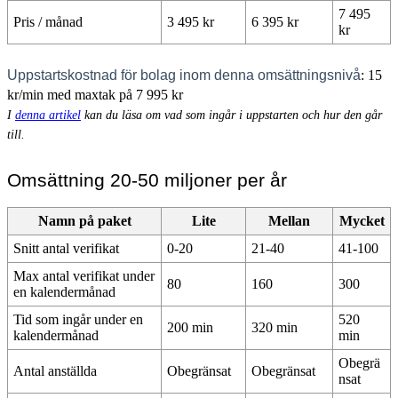
7 495
Pris / månad
3 495 kr
6 395 kr
kr
Uppstartskostnad för bolag inom denna omsättningsnivå
: 15
kr/min med maxtak på 7 995 kr
I
denna artikel
kan du läsa om vad som ingår i uppstarten och hur den går
till.
Omsättning 20-50 miljoner per år
Namn på paket
Lite
Mellan
Mycket
Snitt antal verifikat
0-20
21-40
41-100
Max antal verifikat under
80
160
300
en kalendermånad
Tid som ingår under en
520
200 min
320 min
kalendermånad
min
Obegrä
Antal anställda
Obegränsat
Obegränsat
nsat