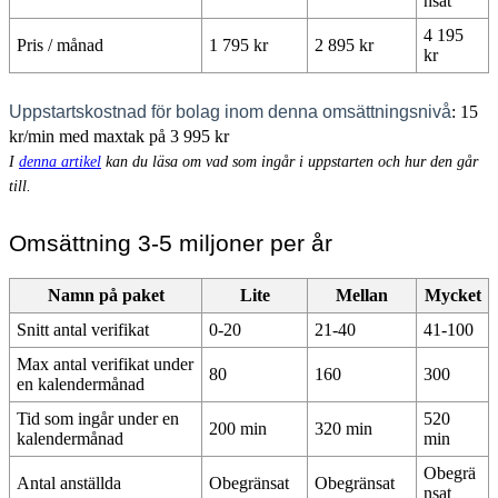
nsat
4 195
Pris / månad
1 795 kr
2 895 kr
kr
Uppstartskostnad för bolag inom denna omsättningsnivå
: 15
kr/min med maxtak på 3 995 kr
I
denna artikel
kan du läsa om vad som ingår i uppstarten och hur den går
till.
Omsättning 3-5 miljoner per år
Namn på paket
Lite
Mellan
Mycket
Snitt antal verifikat
0-20
21-40
41-100
Max antal verifikat under
80
160
300
en kalendermånad
Tid som ingår under en
520
200 min
320 min
kalendermånad
min
Obegrä
Antal anställda
Obegränsat
Obegränsat
nsat