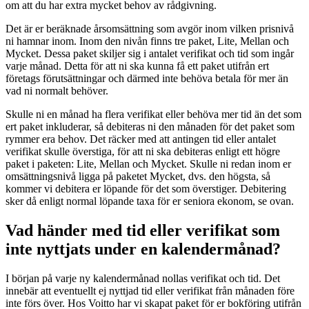
om att du har extra mycket behov av rådgivning.
Det är er beräknade årsomsättning som avgör inom vilken prisnivå
ni hamnar inom. Inom den nivån finns tre paket, Lite, Mellan och
Mycket. Dessa paket skiljer sig i antalet verifikat och tid som ingår
varje månad. Detta för att ni ska kunna få ett paket utifrån ert
företags förutsättningar och därmed inte behöva betala för mer än
vad ni normalt behöver.
Skulle ni en månad ha flera verifikat eller behöva mer tid än det som
ert paket inkluderar, så debiteras ni den månaden för det paket som
rymmer era behov. Det räcker med att antingen tid eller antalet
verifikat skulle överstiga, för att ni ska debiteras enligt ett högre
paket i paketen: Lite, Mellan och Mycket. Skulle ni redan inom er
omsättningsnivå ligga på paketet Mycket, dvs. den högsta, så
kommer vi debitera er löpande för det som överstiger. Debitering
sker då enligt normal löpande taxa för er seniora ekonom, se ovan.
Vad händer med tid eller verifikat som
inte nyttjats under en kalendermånad?
I början på varje ny kalendermånad nollas verifikat och tid. Det
innebär att eventuellt ej nyttjad tid eller verifikat från månaden före
inte förs över. Hos Voitto har vi skapat paket för er bokföring utifrån